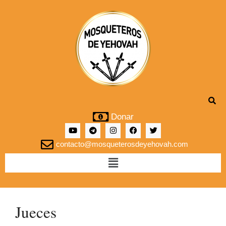
Donar
contacto@mosqueterosdeyehovah.com
Jueces