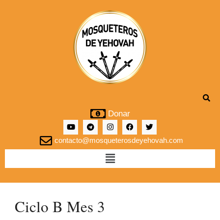
Donar
contacto@mosqueterosdeyehovah.com
Ciclo B Mes 3