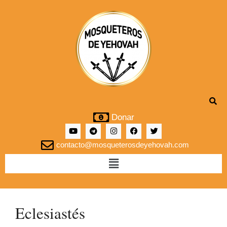
Donar
contacto@mosqueterosdeyehovah.com
Eclesiastés