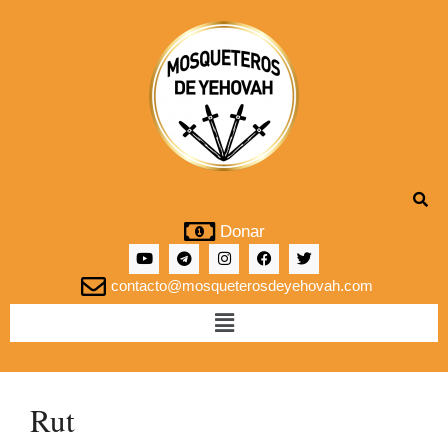
Donar
contacto@mosqueterosdeyehovah.com
Rut