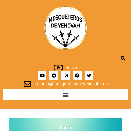
Donar
contacto@mosqueterosdeyehovah.com