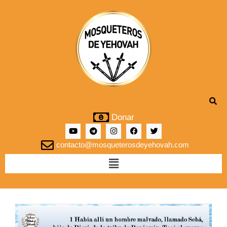
Donar
contacto@mosqueterosdeyehovah.com