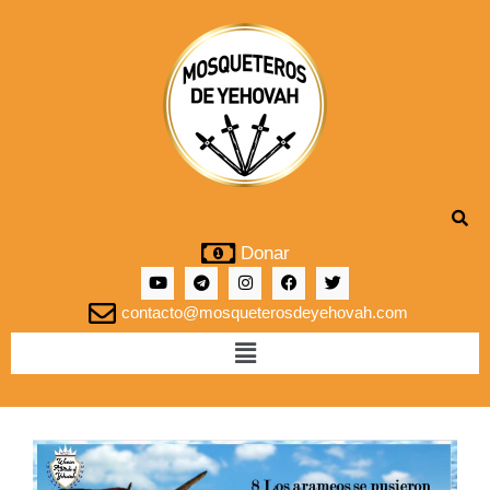
Donar
contacto@mosqueterosdeyehovah.com