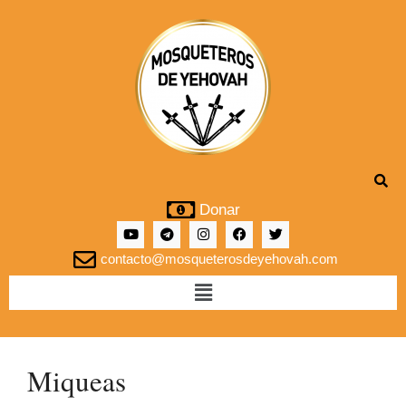
Donar
contacto@mosqueterosdeyehovah.com
Miqueas