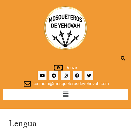
Donar
contacto@mosqueterosdeyehovah.com
Lengua