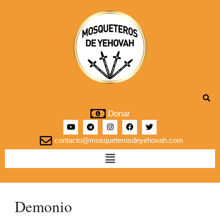
Donar
contacto@mosqueterosdeyehovah.com
Demonio