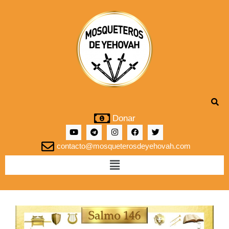
Donar
contacto@mosqueterosdeyehovah.com