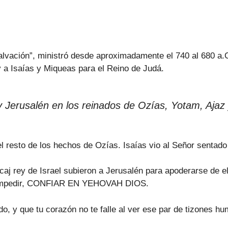
Salvación”, ministró desde aproximadamente el 740 al 680 
 y a Isaías y Miqueas para el Reino de Judá.
y Jerusalén en los reinados de Ozías, Yotam, Ajaz
l resto de los hechos de Ozías. Isaías vio al Señor sentado 
aj rey de Israel subieron a Jerusalén para apoderarse de el
ba impedir, CONFIAR EN YEHOVAH DIOS.
do, y que tu corazón no te falle al ver ese par de tizones h