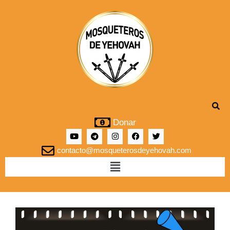
Donar
contacto@mosqueterosdeyehovah.com