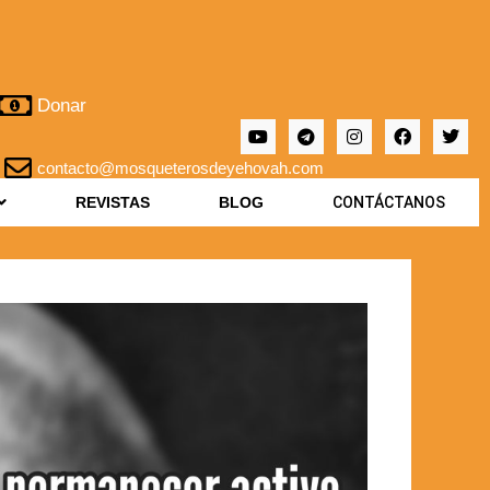
Donar
contacto@mosqueterosdeyehovah.com
REVISTAS
BLOG
CONTÁCTANOS