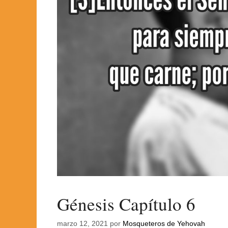
Génesis Capítulo 6
marzo 12, 2021
por
Mosqueteros de Yehovah