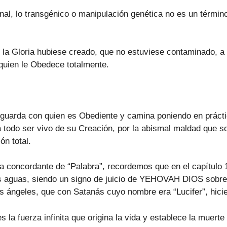
al, lo transgénico o manipulación genética no es un términ
e la Gloria hubiese creado, que no estuviese contaminado, a
a quien le Obedece totalmente.
guarda con quien es Obediente y camina poniendo en práct
 a todo ser vivo de su Creación, por la abismal maldad que s
ón total.
ica concordante de “Palabra”, recordemos que en el capítulo 
las aguas, siendo un signo de juicio de YEHOVAH DIOS sob
os ángeles, que con Satanás cuyo nombre era “Lucifer”, hicie
 la fuerza infinita que origina la vida y establece la muert