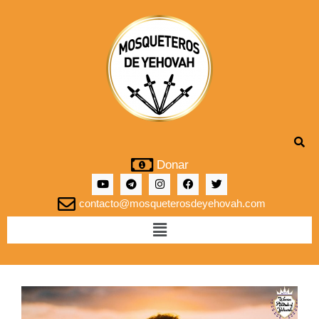
Donar
contacto@mosqueterosdeyehovah.com