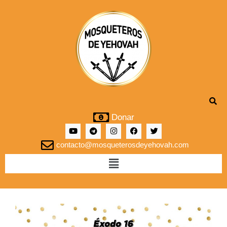
Donar
contacto@mosqueterosdeyehovah.com