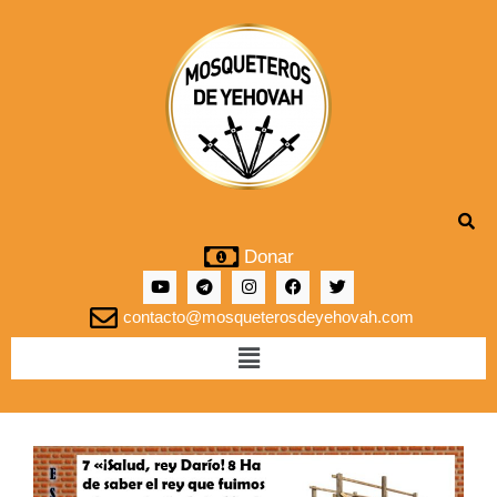
Donar
contacto@mosqueterosdeyehovah.com