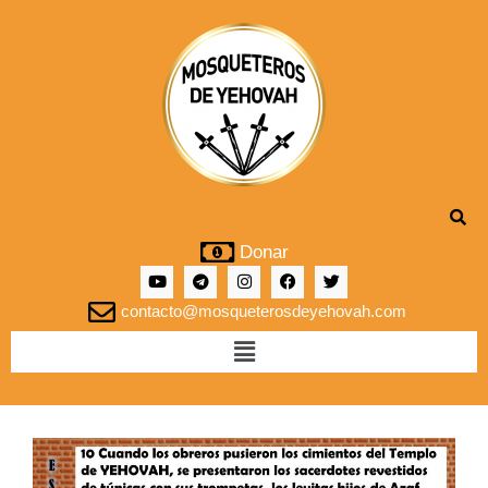
Donar
contacto@mosqueterosdeyehovah.com