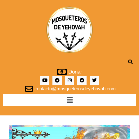
Donar
contacto@mosqueterosdeyehovah.com