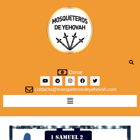
Donar
contacto@mosqueterosdeyehovah.com