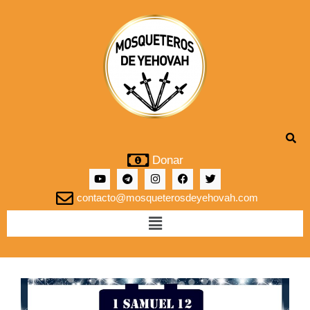
Donar
contacto@mosqueterosdeyehovah.com