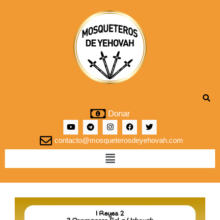
Donar
contacto@mosqueterosdeyehovah.com