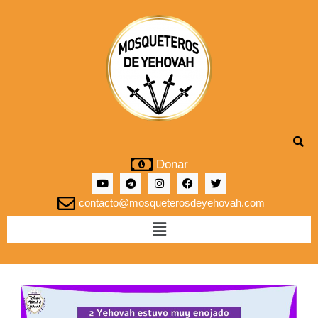
Donar
contacto@mosqueterosdeyehovah.com