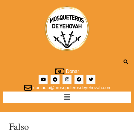
Donar
contacto@mosqueterosdeyehovah.com
Falso