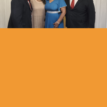
Extendiendo el Reino de Yehovah, iluminando las naciones
con la doctrina libre de contaminación haciendo discípulos
para Yeshúa