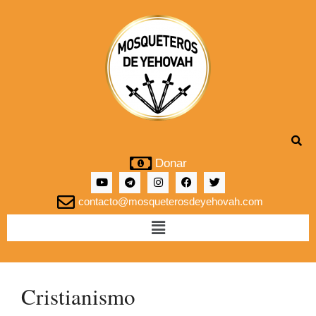
Donar
contacto@mosqueterosdeyehovah.com
Cristianismo