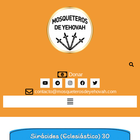
Donar
contacto@mosqueterosdeyehovah.com