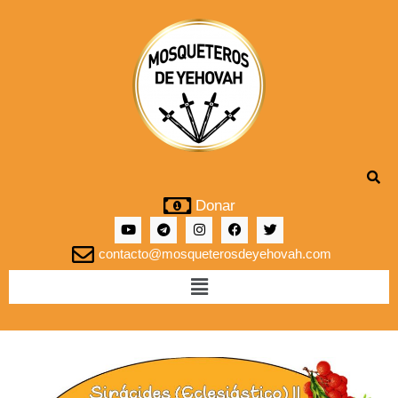
Donar
contacto@mosqueterosdeyehovah.com