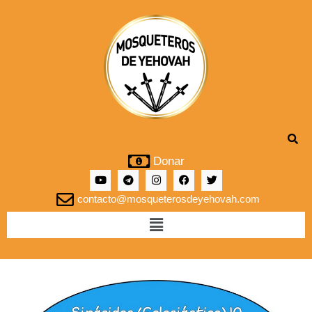
Donar
contacto@mosqueterosdeyehovah.com