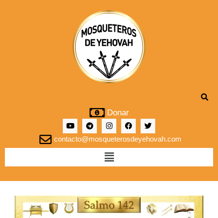
Donar
contacto@mosqueterosdeyehovah.com