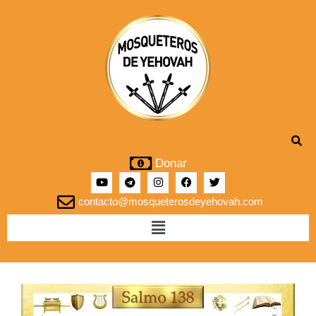
Donar
contacto@mosqueterosdeyehovah.com