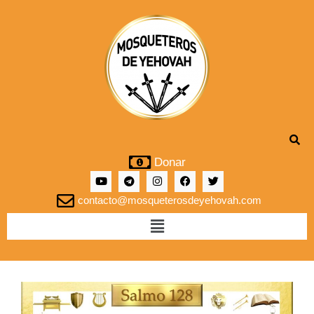
Donar
contacto@mosqueterosdeyehovah.com