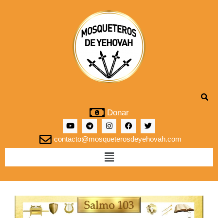
Donar
contacto@mosqueterosdeyehovah.com