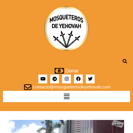
Donar
contacto@mosqueterosdeyehovah.com