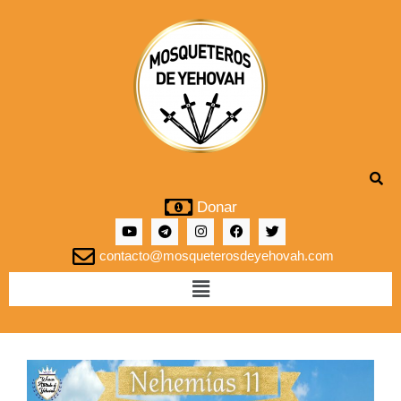
Donar
contacto@mosqueterosdeyehovah.com