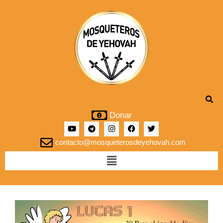
Donar
contacto@mosqueterosdeyehovah.com