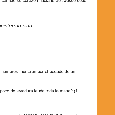
cambie su corazón hacia Israel. Josué debe
ninterrumpida.
) hombres murieron por el pecado de un
 poco de levadura leuda toda la masa? (1