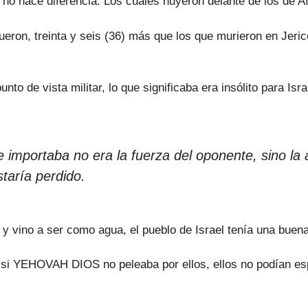
 no hace diferencia. Los cuales huyeron delante de los de Aí
ueron, treinta y seis (36) más que los que murieron en Jeri
 de vista militar, lo que significaba era insólito para Isra
ue importaba no era la fuerza del oponente, sino 
aría perdido.
a y vino a ser como agua, el pueblo de Israel tenía una buen
 si YEHOVAH DIOS no peleaba por ellos, ellos no podían es