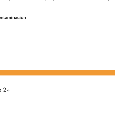
Contaminación
o 2»