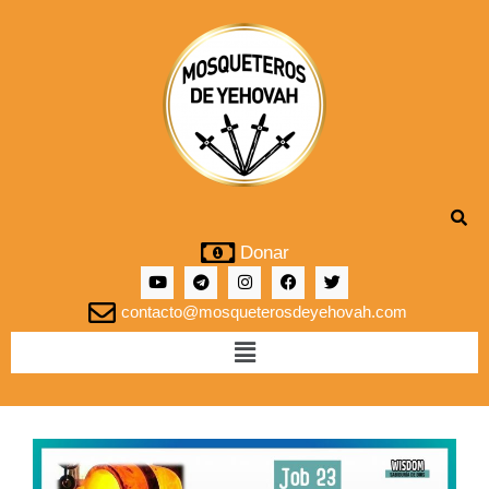
Donar
contacto@mosqueterosdeyehovah.com