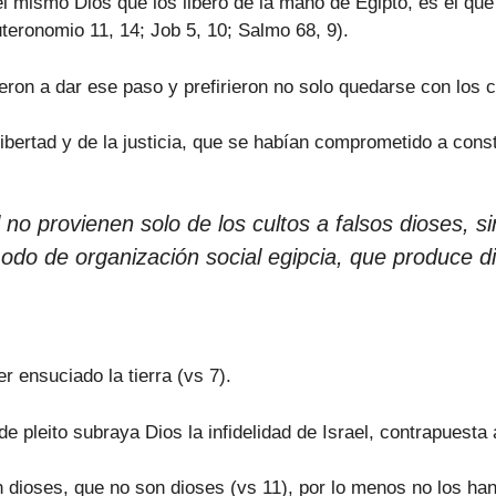
l mismo Dios que los liberó de la mano de Egipto, es el que 
uteronomio 11, 14; Job 5, 10; Salmo 68, 9).
ron a dar ese paso y prefirieron no solo quedarse con los 
libertad y de la justicia, que se habían comprometido a constr
o provienen solo de los cultos a falsos dioses, sin
 modo de organización social egipcia, que produce di
ensuciado la tierra (vs 7).
 pleito subraya Dios la infidelidad de Israel, contrapuesta 
en dioses, que no son dioses (vs 11), por lo menos no los h