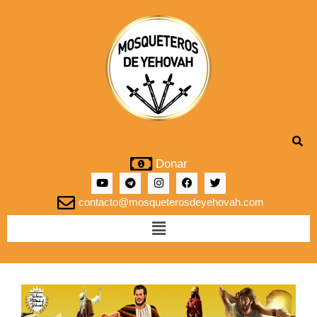
Donar
contacto@mosqueterosdeyehovah.com