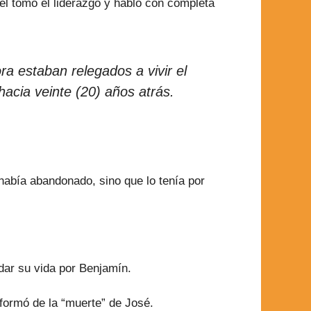
l tomó el liderazgo y habló con completa
 estaban relegados a vivir el
acia veinte (20) años atrás.
había abandonado, sino que lo tenía por
 dar su vida por Benjamín.
nformó de la “muerte” de José.