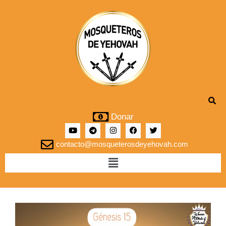
Donar
contacto@mosqueterosdeyehovah.com