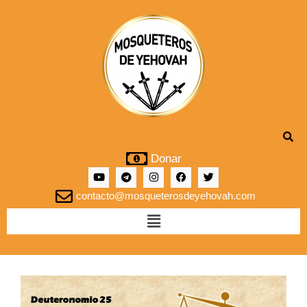
Donar
contacto@mosqueterosdeyehovah.com