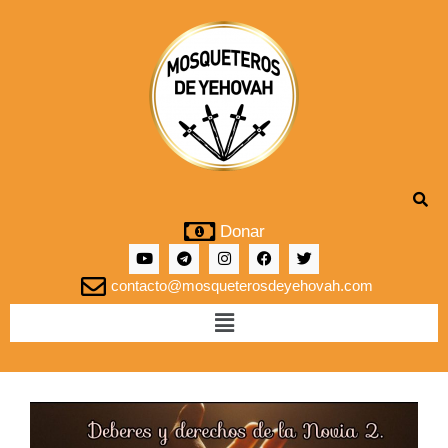
Donar
contacto@mosqueterosdeyehovah.com