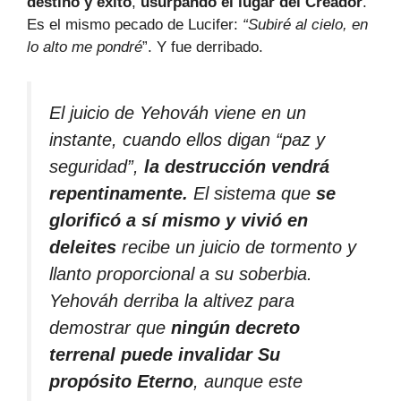
destino y éxito
,
usurpando el lugar del Creador
.
Es el mismo pecado de Lucifer:
“Subiré al cielo, en
lo alto me pondré
”. Y fue derribado.
El juicio de Yehováh viene en un
instante, cuando ellos digan “paz y
seguridad”,
la destrucción vendrá
repentinamente.
El sistema que
se
glorificó a sí mismo y vivió en
deleites
recibe un juicio de tormento y
llanto proporcional a su soberbia.
Yehováh derriba la altivez para
demostrar que
ningún decreto
terrenal puede invalidar Su
propósito Eterno
, aunque este