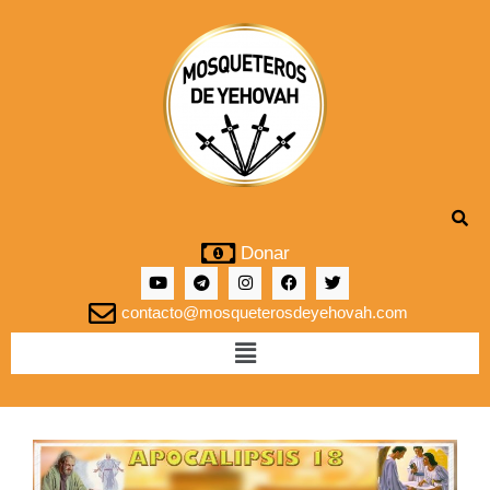
Donar
contacto@mosqueterosdeyehovah.com