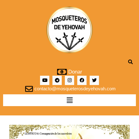
Donar
contacto@mosqueterosdeyehovah.com