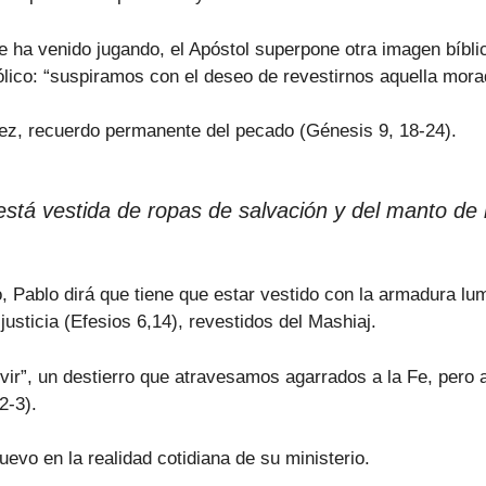
e ha venido jugando, el Apóstol superpone otra imagen bíblic
ico: “suspiramos con el deseo de revestirnos aquella morada
ez, recuerdo permanente del pecado (Génesis 9, 18-24).
está vestida de ropas de salvación y del manto de la
o, Pablo dirá que tiene que estar vestido con la armadura l
justicia (Efesios 6,14), revestidos del Mashiaj.
nvivir”, un destierro que atravesamos agarrados a la Fe, p
2-3).
nuevo en la realidad cotidiana de su ministerio.