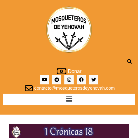
Donar
contacto@mosqueterosdeyehovah.com