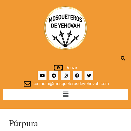
Donar
contacto@mosqueterosdeyehovah.com
Púrpura