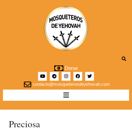
Donar
contacto@mosqueterosdeyehovah.com
Preciosa