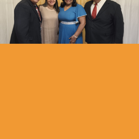
Extendiendo el Reino de Yehovah, iluminando las naciones
con la doctrina libre de contaminación haciendo discípulos
para Yeshúa